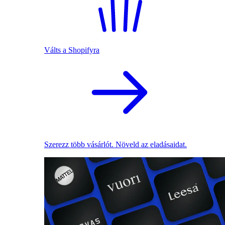
Válts a Shopifyra
Szerezz több vásárlót. Növeld az eladásaidat.