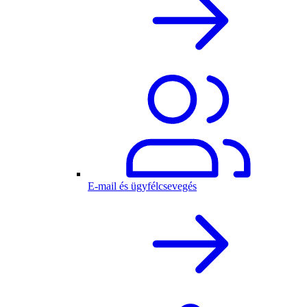
E-mail és ügyfélcsevegés