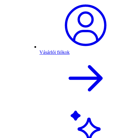
Vásárlói fiókok