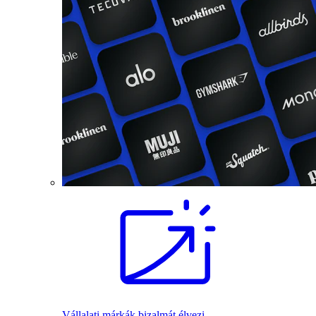
Vállalati márkák bizalmát élvezi