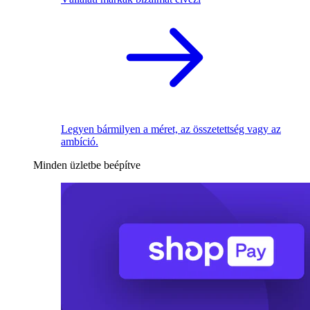
Legyen bármilyen a méret, az összetettség vagy az
ambíció.
Minden üzletbe beépítve