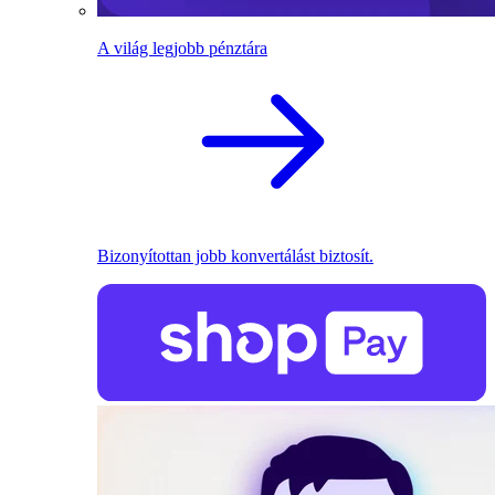
A világ legjobb pénztára
Bizonyítottan jobb konvertálást biztosít.