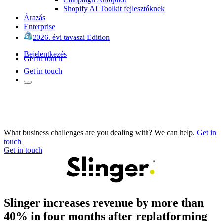
Shopify AI Toolkit fejlesztőknek
Árazás
Enterprise
2026. évi tavaszi Edition
Bejelentkezés
Get in touch
Get in touch
What business challenges are you dealing with? We can help.
Get in
touch
Get in touch
Slinger increases revenue by more than
40% in four months after replatforming