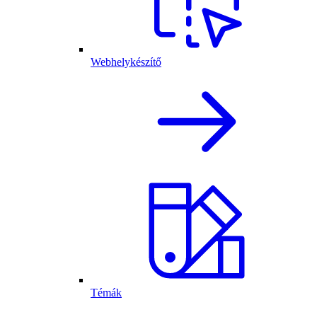
Webhelykészítő
Témák