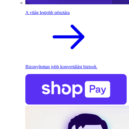
A világ legjobb pénztára
Bizonyítottan jobb konvertálást biztosít.