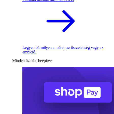
Legyen bármilyen a méret, az összetettség vagy az
ambíció.
Minden üzletbe beépítve