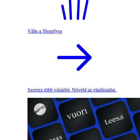
Válts a Shopifyra
Szerezz több vásárlót. Növeld az eladásaidat.