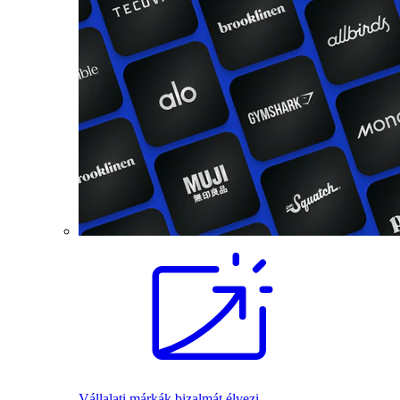
Vállalati márkák bizalmát élvezi