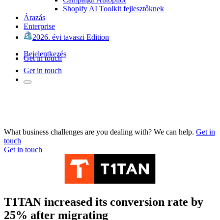
Shopify AI Toolkit fejlesztőknek
Árazás
Enterprise
2026. évi tavaszi Edition
Bejelentkezés
Get in touch
Get in touch
What business challenges are you dealing with? We can help.
Get in
touch
Get in touch
T1TAN increased its conversion rate by
25% after migrating