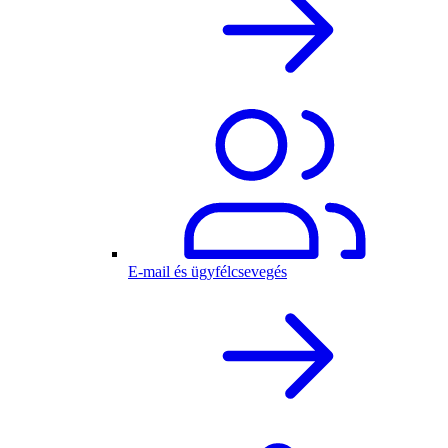
E-mail és ügyfélcsevegés