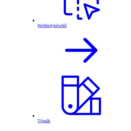
Webhelykészítő
Témák