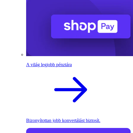
A világ legjobb pénztára
Bizonyítottan jobb konvertálást biztosít.