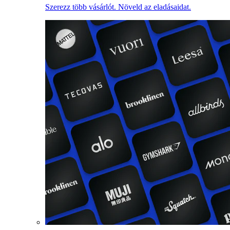
Szerezz több vásárlót. Növeld az eladásaidat.