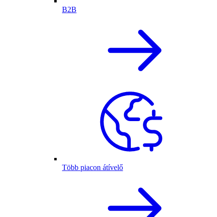
B2B
Több piacon átívelő