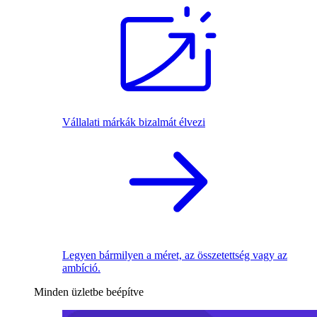
Vállalati márkák bizalmát élvezi
Legyen bármilyen a méret, az összetettség vagy az
ambíció.
Minden üzletbe beépítve