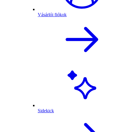
Vásárlói fiókok
Sidekick