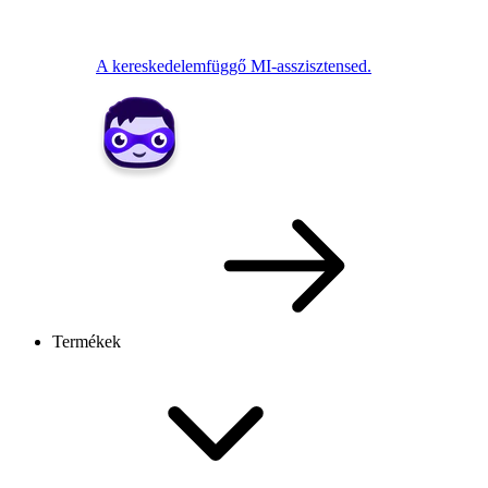
A kereskedelemfüggő MI-asszisztensed.
Termékek