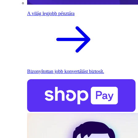
A világ legjobb pénztára
Bizonyítottan jobb konvertálást biztosít.