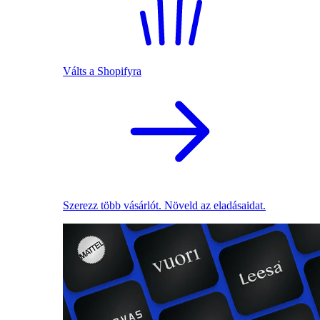
Válts a Shopifyra
Szerezz több vásárlót. Növeld az eladásaidat.