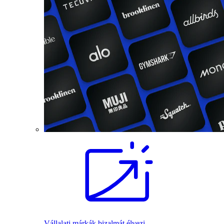
Vállalati márkák bizalmát élvezi