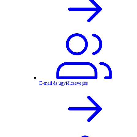
E-mail és ügyfélcsevegés