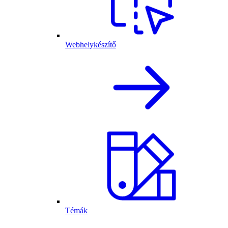
Webhelykészítő
Témák