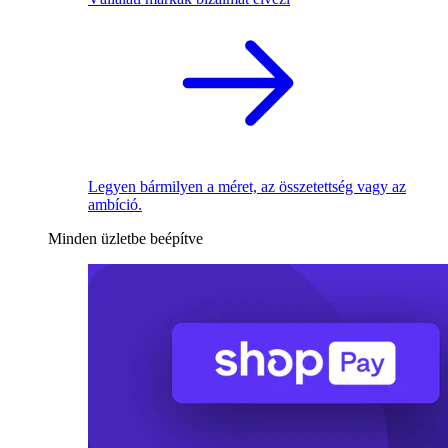
Legyen bármilyen a méret, az összetettség vagy az
ambíció.
Minden üzletbe beépítve