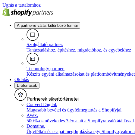
Ugrás a tartalomhoz
A partnerré válás különböző formái
Szolgáltató partner
.
Tanácsadáshoz, építéshez, migrációhoz, és egyebekhez
Technology partner
.
Készíts egyéni alkalmazásokat és platformbővítményeket
Oktatás
Erőforrások
Partnerek sikertörténetei
Convert Digital
.
Magasabb bevétel és ügyfélmegtartás a Shopifyjal
Avex
.
500%-os növekedés 3 év alatt a Shopifyra való átállással
Domaine
.
Ügyfélkör és csapat megduplázása egy Shopify-gyakorlat