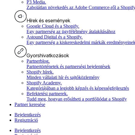
P3 Media
.
Zabolátlan növekedés az Adobe Commerce-ről a Shopifyra
Hírek és események
Google Cloud és a Shopify
.
Egy partnerség az ügyfélélmény átalakításához
Astound Digital és a Shopify
.
Egy partnerség a kiskereskedelmi márkák eredményeinek 
Gyorshivatkozások
Partnerblog
.
Partnertörténetek és partnerségi bejelentések
Shopify hírek
.
Minden vállalati hír és sajtóközlemény
Shopify Academy
.
Kategóriájában a legjobb képzés és képességfejlesztés
Befektetési partnerek
.
Tudd meg, hogyan erősítheti a portfóliódat a Shopify
Partner keresése
Bejelentkezés
Regisztráció
Bejelentkezés