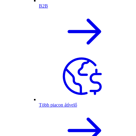
B2B
Több piacon átívelő