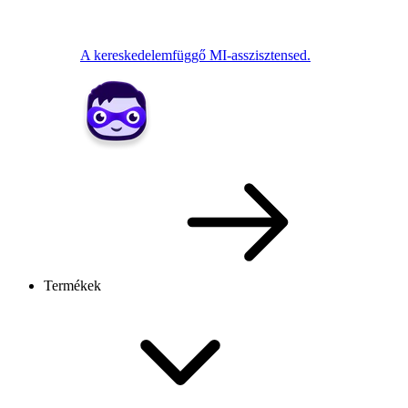
A kereskedelemfüggő MI-asszisztensed.
Termékek