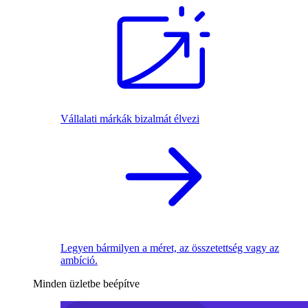
Vállalati márkák bizalmát élvezi
Legyen bármilyen a méret, az összetettség vagy az
ambíció.
Minden üzletbe beépítve