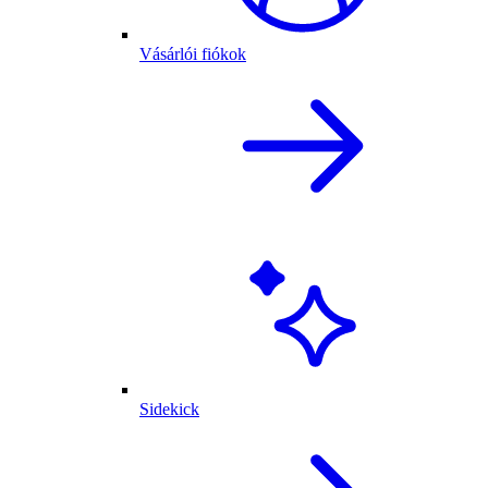
Vásárlói fiókok
Sidekick