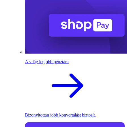
A világ legjobb pénztára
Bizonyítottan jobb konvertálást biztosít.