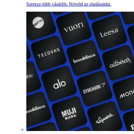
Szerezz több vásárlót. Növeld az eladásaidat.