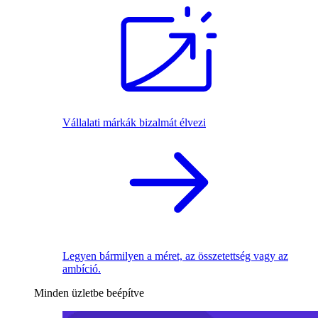
Vállalati márkák bizalmát élvezi
Legyen bármilyen a méret, az összetettség vagy az
ambíció.
Minden üzletbe beépítve