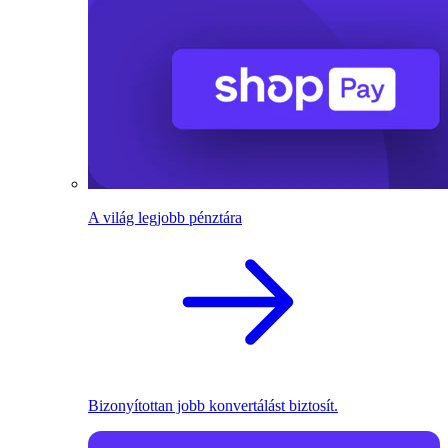
A világ legjobb pénztára
Bizonyítottan jobb konvertálást biztosít.