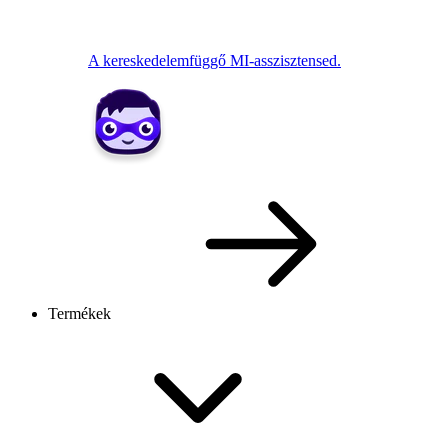
A kereskedelemfüggő MI-asszisztensed.
Termékek