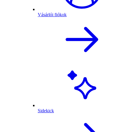
Vásárlói fiókok
Sidekick