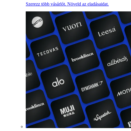
Szerezz több vásárlót. Növeld az eladásaidat.