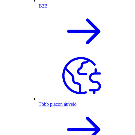
B2B
Több piacon átívelő