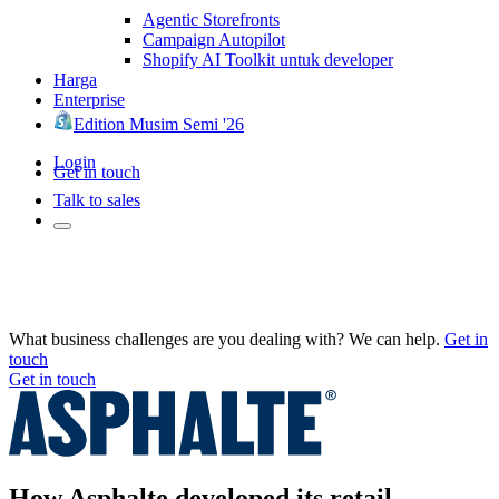
Agentic Storefronts
Campaign Autopilot
Shopify AI Toolkit untuk developer
Harga
Enterprise
Edition Musim Semi '26
Login
Get in touch
Talk to sales
What business challenges are you dealing with? We can help.
Get in
touch
Get in touch
How Asphalte developed its retail