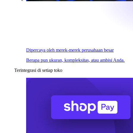
Dipercaya oleh merek-merek perusahaan besar
Berapa pun ukuran, kompleksitas, atau ambisi Anda.
Terintegrasi di setiap toko