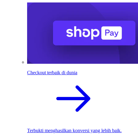
Checkout terbaik di dunia
Terbukti menghasilkan konversi yang lebih baik.