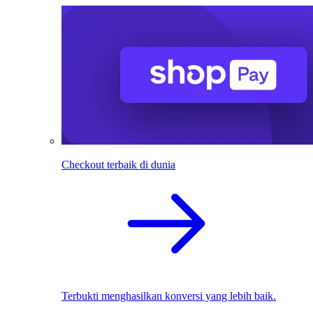
Checkout terbaik di dunia
Terbukti menghasilkan konversi yang lebih baik.