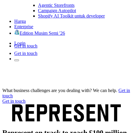
Agentic Storefronts
Campaign Autopilot
Shopify AI Toolkit untuk developer
Harga
Enterprise
Edition Musim Semi '26
Login
Get in touch
Get in touch
What business challenges are you dealing with? We can help.
Get in
touch
Get in touch
Represent on track to reach £100 million