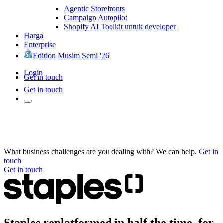
Agentic Storefronts
Campaign Autopilot
Shopify AI Toolkit untuk developer
Harga
Enterprise
Edition Musim Semi '26
Login
Get in touch
Get in touch
What business challenges are you dealing with? We can help.
Get in
touch
Get in touch
Staples replatformed in half the time, for