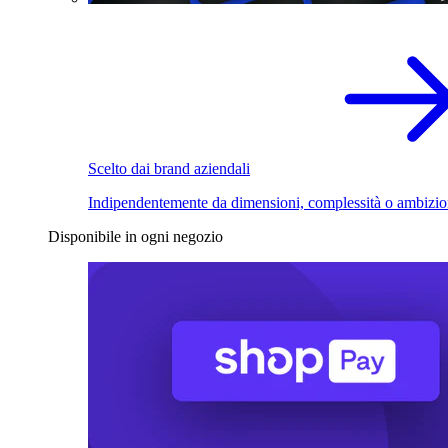
Scelto dai brand aziendali
Indipendentemente da dimensioni, complessità o ambizio
Disponibile in ogni negozio