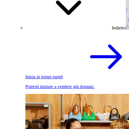
Indietro
Inizia in tempi rapidi
Potresti iniziare a vendere già domani.