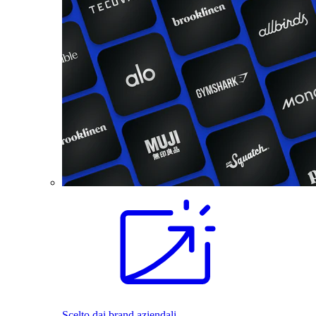
Scelto dai brand aziendali