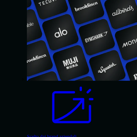
Scelto dai brand aziendali