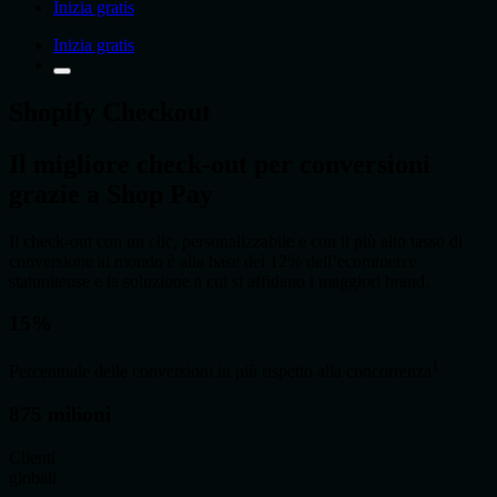
Inizia gratis
Inizia gratis
Shopify Checkout
Il migliore check
‑
out per conversioni
grazie a Shop Pay
Il check-out con un clic, personalizzabile e con il più alto tasso di
conversione al mondo è alla base del 12% dell’ecommerce
statunitense e la soluzione a cui si affidano i maggiori brand.
15%
1
Percentuale delle conversioni in più rispetto alla concorrenza
875 milioni
Clienti
globali