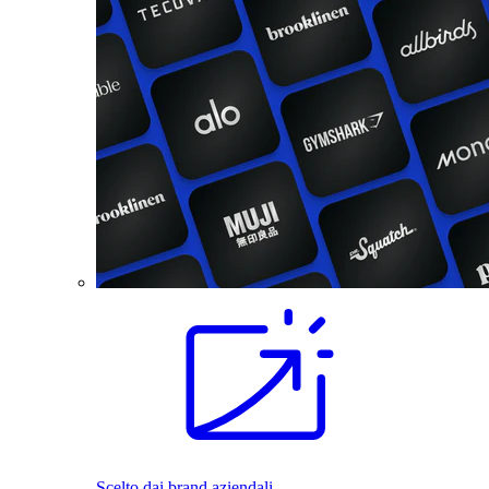
Scelto dai brand aziendali