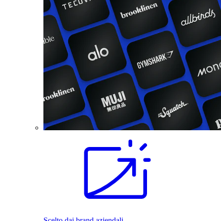
Scelto dai brand aziendali