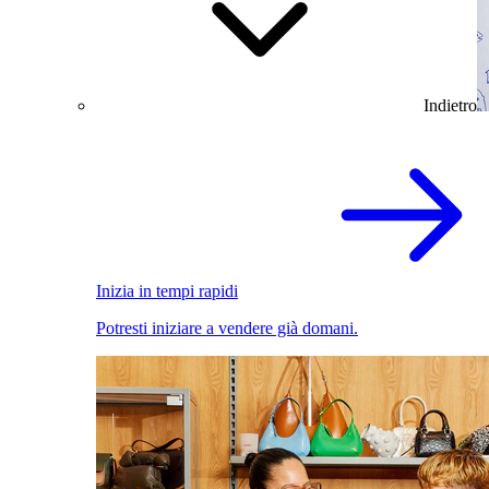
Indietro
Inizia in tempi rapidi
Potresti iniziare a vendere già domani.