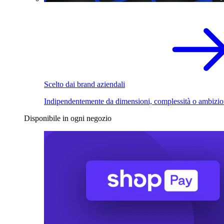
Scelto dai brand aziendali
Indipendentemente da dimensioni, complessità o ambizio
Disponibile in ogni negozio