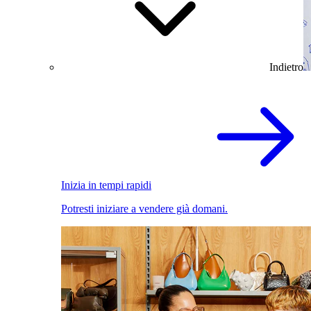
Indietro
Inizia in tempi rapidi
Potresti iniziare a vendere già domani.