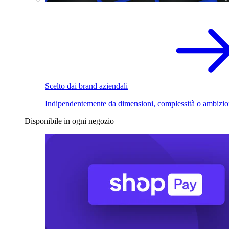
Scelto dai brand aziendali
Indipendentemente da dimensioni, complessità o ambizio
Disponibile in ogni negozio