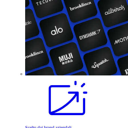
Scelto dai brand aziendali