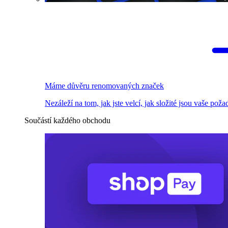
Máme důvěru renomovaných značek
Nezáleží na tom, jak jste velcí, jak složité jsou vaše pož
Součástí každého obchodu