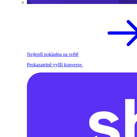
Nejlepší pokladna na světě
Prokazatelně vyšší konverze.