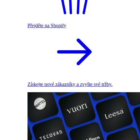
Přejděte na Shopify
Získejte nové zákazníky a zvyšte své tržby.