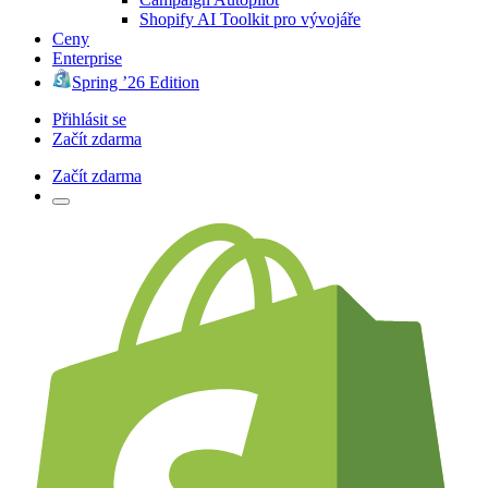
Shopify AI Toolkit pro vývojáře
Ceny
Enterprise
Spring ’26 Edition
Přihlásit se
Začít zdarma
Začít zdarma