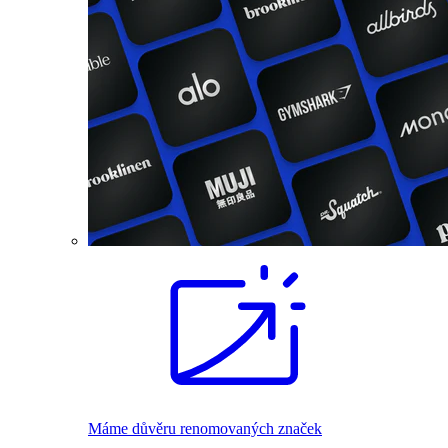
Máme důvěru renomovaných značek