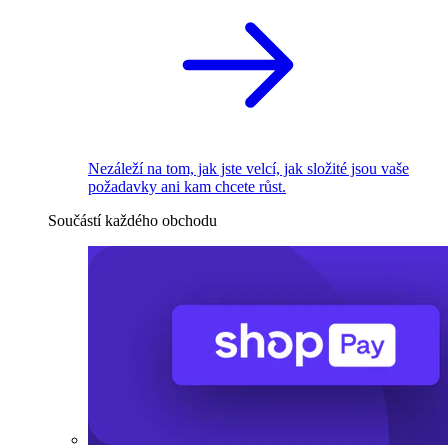
Nezáleží na tom, jak jste velcí, jak složité jsou vaše
požadavky ani kam chcete růst.
Součástí každého obchodu