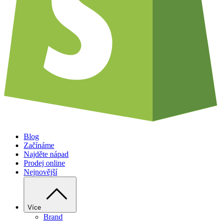
Blog
Začínáme
Najděte nápad
Prodej online
Nejnovější
Více
Brand