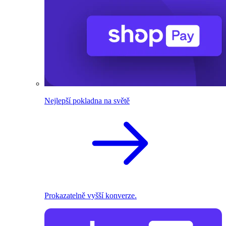
Nejlepší pokladna na světě
Prokazatelně vyšší konverze.