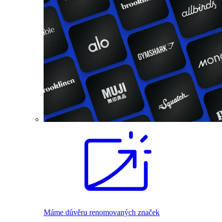
Máme důvěru renomovaných značek