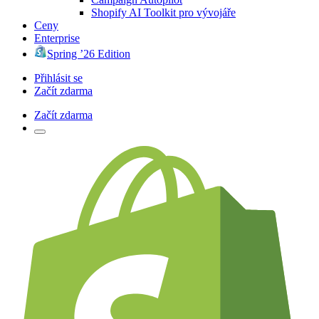
Shopify AI Toolkit pro vývojáře
Ceny
Enterprise
Spring ’26 Edition
Přihlásit se
Začít zdarma
Začít zdarma