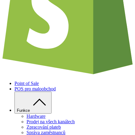
Point of Sale
POS pro maloobchod
Funkce
Hardware
Prodej na všech kanálech
Zpracování plateb
Správa zaměstnanců