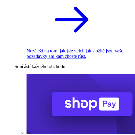
Nezáleží na tom, jak jste velcí, jak složité jsou vaše
požadavky ani kam chcete růst.
Součástí každého obchodu