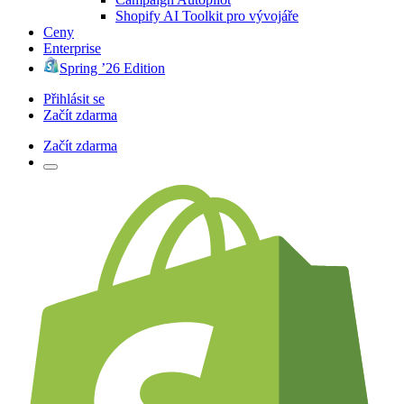
Shopify AI Toolkit pro vývojáře
Ceny
Enterprise
Spring ’26 Edition
Přihlásit se
Začít zdarma
Začít zdarma