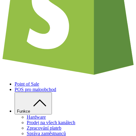
Point of Sale
POS pro maloobchod
Funkce
Hardware
Prodej na všech kanálech
Zpracování plateb
Správa zaměstnanců