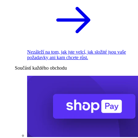
Nezáleží na tom, jak jste velcí, jak složité jsou vaše
požadavky ani kam chcete růst.
Součástí každého obchodu