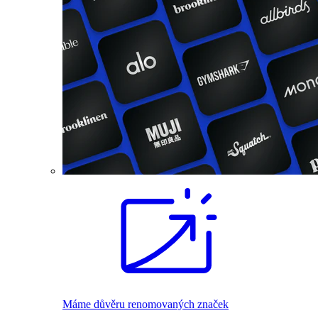
Máme důvěru renomovaných značek