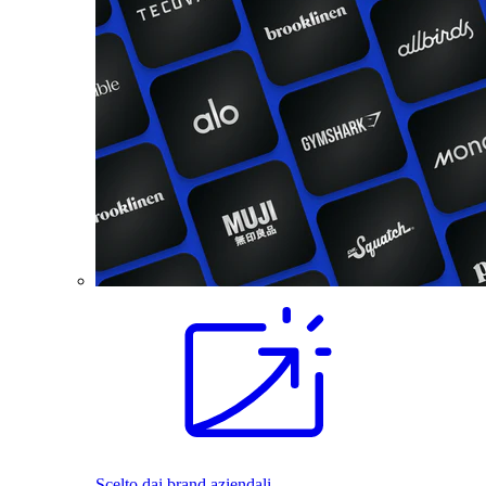
Scelto dai brand aziendali