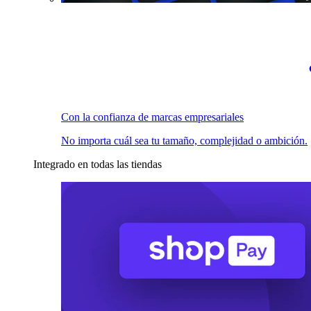
Con la confianza de marcas empresariales
No importa cuál sea tu tamaño, complejidad o ambición.
Integrado en todas las tiendas