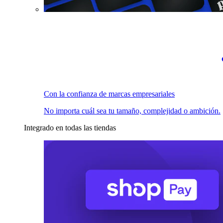
Con la confianza de marcas empresariales
No importa cuál sea tu tamaño, complejidad o ambición.
Integrado en todas las tiendas