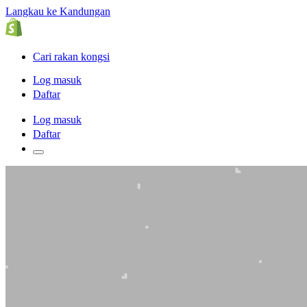
Langkau ke Kandungan
Cari rakan kongsi
Log masuk
Daftar
Log masuk
Daftar