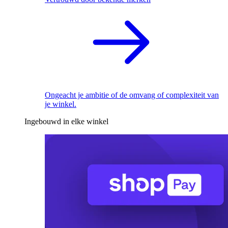
Ongeacht je ambitie of de omvang of complexiteit van
je winkel.
Ingebouwd in elke winkel