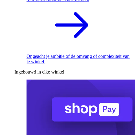
Ongeacht je ambitie of de omvang of complexiteit van
je winkel.
Ingebouwd in elke winkel