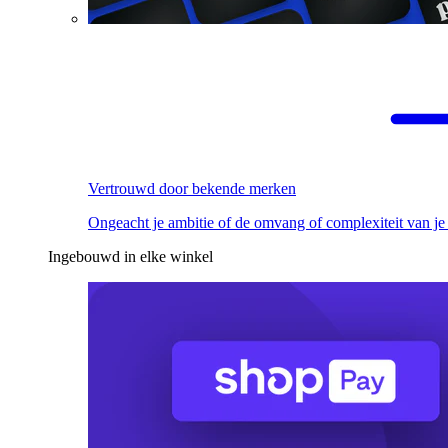
Vertrouwd door bekende merken
Ongeacht je ambitie of de omvang of complexiteit van je
Ingebouwd in elke winkel