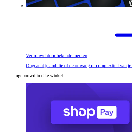
Vertrouwd door bekende merken
Ongeacht je ambitie of de omvang of complexiteit van je
Ingebouwd in elke winkel