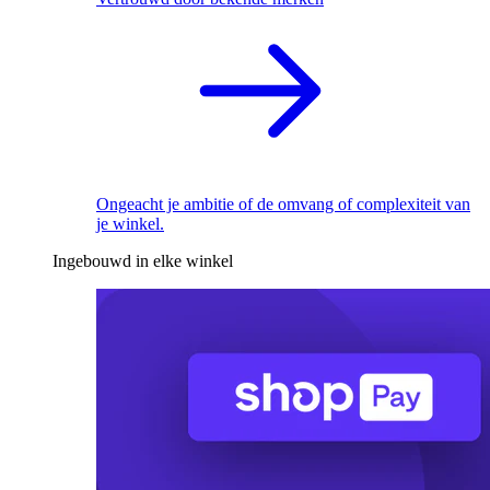
Ongeacht je ambitie of de omvang of complexiteit van
je winkel.
Ingebouwd in elke winkel