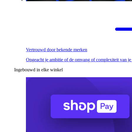
Vertrouwd door bekende merken
Ongeacht je ambitie of de omvang of complexiteit van je
Ingebouwd in elke winkel