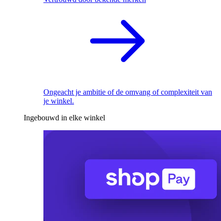
Ongeacht je ambitie of de omvang of complexiteit van
je winkel.
Ingebouwd in elke winkel