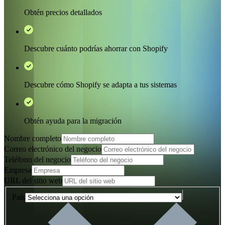
Obtén precios detallados
Descubre cuánto podrías ahorrar con Shopify
Descubre cómo Shopify se adapta a tus sistemas
Obtén ayuda para la migración
Nombre completo
Correo electrónico del negocio
Teléfono del negocio
Empresa
URL del sitio web
País