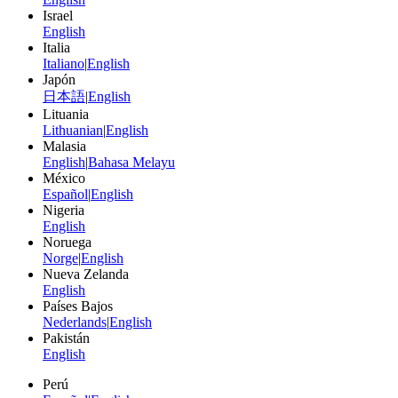
Israel
English
Italia
Italiano
|
English
Japón
日本語
|
English
Lituania
Lithuanian
|
English
Malasia
English
|
Bahasa Melayu
México
Español
|
English
Nigeria
English
Noruega
Norge
|
English
Nueva Zelanda
English
Países Bajos
Nederlands
|
English
Pakistán
English
Perú