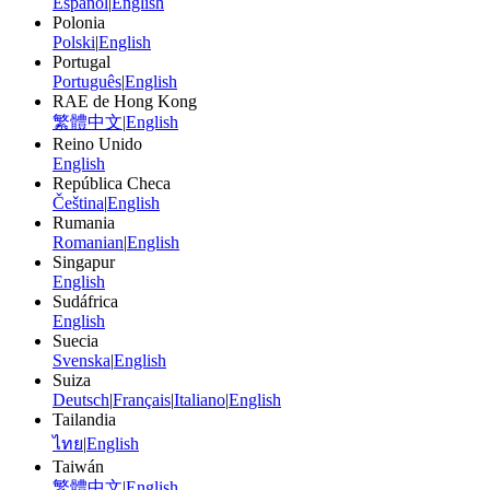
Español
|
English
Polonia
Polski
|
English
Portugal
Português
|
English
RAE de Hong Kong
繁體中文
|
English
Reino Unido
English
República Checa
Čeština
|
English
Rumania
Romanian
|
English
Singapur
English
Sudáfrica
English
Suecia
Svenska
|
English
Suiza
Deutsch
|
Français
|
Italiano
|
English
Tailandia
ไทย
|
English
Taiwán
繁體中文
|
English