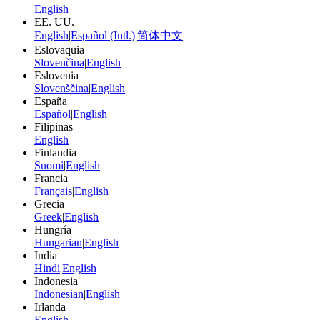
English
EE. UU.
English
|
Español (Intl.)
|
简体中文
Eslovaquia
Slovenčina
|
English
Eslovenia
Slovenščina
|
English
España
Español
|
English
Filipinas
English
Finlandia
Suomi
|
English
Francia
Français
|
English
Grecia
Greek
|
English
Hungría
Hungarian
|
English
India
Hindi
|
English
Indonesia
Indonesian
|
English
Irlanda
English