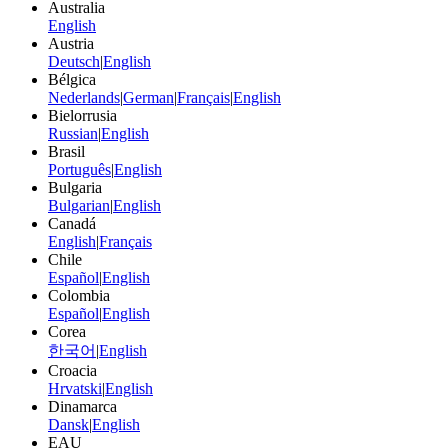
Australia
English
Austria
Deutsch
|
English
Bélgica
Nederlands
|
German
|
Français
|
English
Bielorrusia
Russian
|
English
Brasil
Português
|
English
Bulgaria
Bulgarian
|
English
Canadá
English
|
Français
Chile
Español
|
English
Colombia
Español
|
English
Corea
한국어
|
English
Croacia
Hrvatski
|
English
Dinamarca
Dansk
|
English
EAU