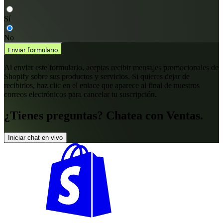
Sí
No
Enviar formulario
Al enviar este formulario, aceptas recibir mensajes promocionales de
Shopify sobre sus productos y servicios. Si quieres dejar de
recibirlos, haz clic en el enlace que aparece al final de nuestros
correos electrónicos para cancelar tu suscripción.
¿Tienes preguntas? Chatea con Ventas.
Iniciar chat en vivo