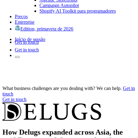
Campaign Autopilot
Shopify AI Toolkit para programadores
Preços
Enterprise
Edition, primavera de 2026
Início de sessão
Get in touch
Get in touch
What business challenges are you dealing with? We can help.
Get in
touch
Get in touch
How Delugs expanded across Asia, the