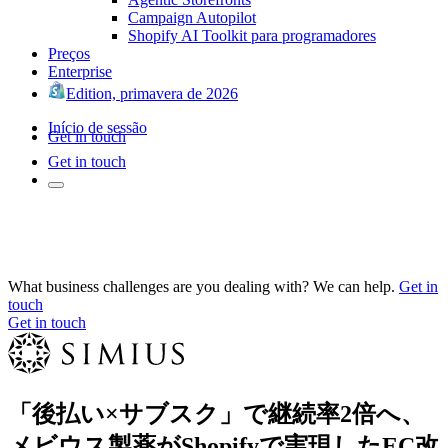
Campaign Autopilot
Shopify AI Toolkit para programadores
Preços
Enterprise
Edition, primavera de 2026
Início de sessão
Get in touch
Get in touch
What business challenges are you dealing with? We can help.
Get in
touch
Get in touch
「後払い×サブスク」で継続率2倍へ、
メビウス製薬がShopifyで実現したEC改