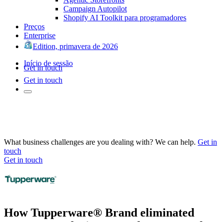
Campaign Autopilot
Shopify AI Toolkit para programadores
Preços
Enterprise
Edition, primavera de 2026
Início de sessão
Get in touch
Get in touch
What business challenges are you dealing with? We can help.
Get in
touch
Get in touch
How Tupperware® Brand eliminated