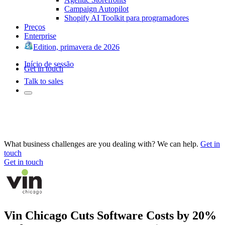
Campaign Autopilot
Shopify AI Toolkit para programadores
Preços
Enterprise
Edition, primavera de 2026
Início de sessão
Get in touch
Talk to sales
What business challenges are you dealing with? We can help.
Get in
touch
Get in touch
Vin Chicago Cuts Software Costs by 20%