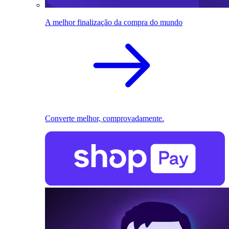
A melhor finalização da compra do mundo
Converte melhor, comprovadamente.