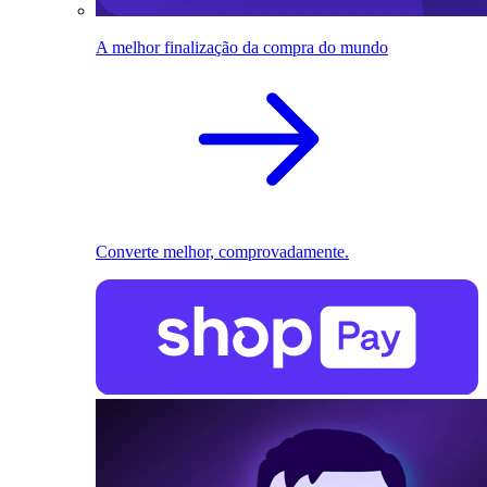
A melhor finalização da compra do mundo
Converte melhor, comprovadamente.