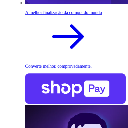
A melhor finalização da compra do mundo
Converte melhor, comprovadamente.