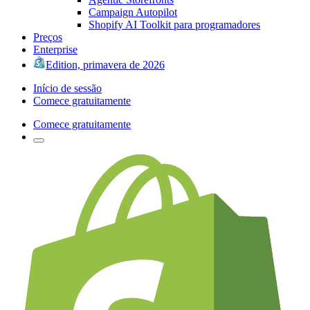
Campaign Autopilot
Shopify AI Toolkit para programadores
Preços
Enterprise
Edition, primavera de 2026
Início de sessão
Comece gratuitamente
Comece gratuitamente