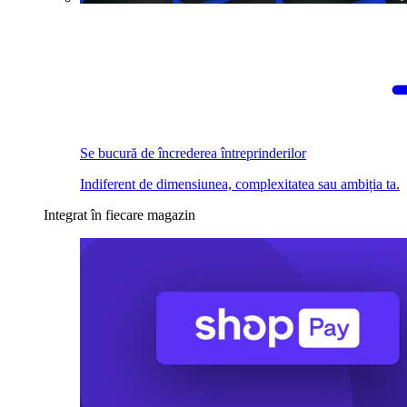
Se bucură de încrederea întreprinderilor
Indiferent de dimensiunea, complexitatea sau ambiția ta.
Integrat în fiecare magazin