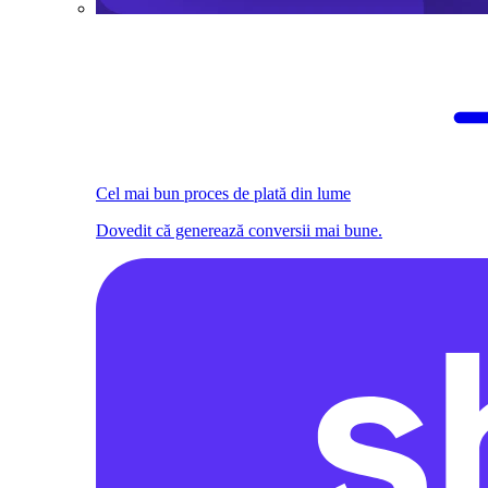
Cel mai bun proces de plată din lume
Dovedit că generează conversii mai bune.