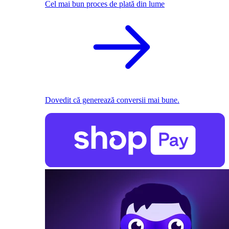
Cel mai bun proces de plată din lume
Dovedit că generează conversii mai bune.