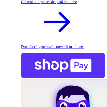
Cel mai bun proces de plată din lume
Dovedit că generează conversii mai bune.