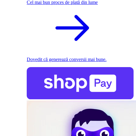
Cel mai bun proces de plată din lume
Dovedit că generează conversii mai bune.